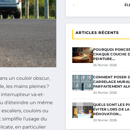
ÉL
ARTICLES RÉCENTS
POURQUOI PONCER
CHAQUE COUCHE 
PEINTURE…
26 février 2026
COMMENT POSER 
dans un couloir obscur,
CARRELAGE MURA
, les mains pleines ?
PARFAITEMENT AL
24 février 2026
interrupteur va-et-
 ou d’éteindre un même
QUELS SONT LES PI
ÉVITER LORS DE LA
 escaliers, couloirs ou
RÉNOVATION…
 simplifie l’usage du
20 février 2026
icate, en particulier