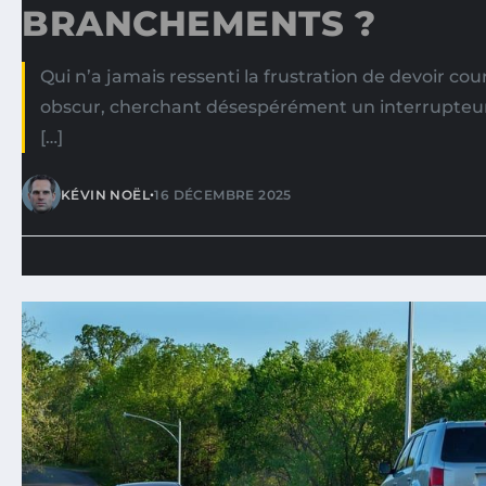
BRANCHEMENTS ?
Qui n’a jamais ressenti la frustration de devoir cou
obscur, cherchant désespérément un interrupteur 
[…]
•
KÉVIN NOËL
16 DÉCEMBRE 2025