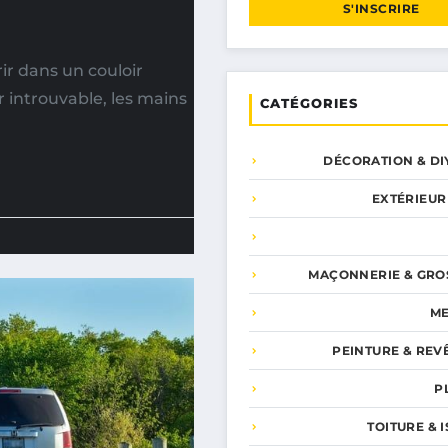
S'INSCRIRE
rir dans un couloir
introuvable, les mains
CATÉGORIES
DÉCORATION & DI
EXTÉRIEUR
MAÇONNERIE & GRO
ME
PEINTURE & REV
P
TOITURE & 