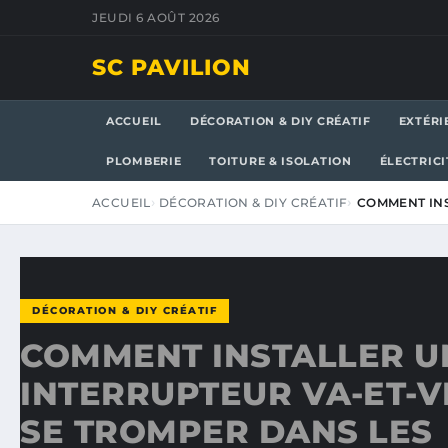
JEUDI 6 AOÛT 2026
SC PAVILION
ACCUEIL
DÉCORATION & DIY CRÉATIF
EXTÉRI
PLOMBERIE
TOITURE & ISOLATION
ÉLECTRICI
ACCUEIL
DÉCORATION & DIY CRÉATIF
COMMENT INS
DÉCORATION & DIY CRÉATIF
COMMENT INSTALLER U
INTERRUPTEUR VA-ET-V
SE TROMPER DANS LES