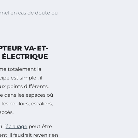
onnel en cas de doute ou
TEUR VA-ET-
 ÉLECTRIQUE
rme totalement la
pe est simple : il
x points différents.
se dans les espaces où
es couloirs, escaliers,
accès.
 l’
éclairage
peut être
t, il faudrait revenir en