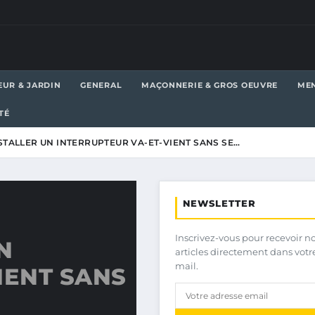
EUR & JARDIN
GENERAL
MAÇONNERIE & GROS OEUVRE
MEN
TÉ
TALLER UN INTERRUPTEUR VA-ET-VIENT SANS SE…
NEWSLETTER
Inscrivez-vous pour recevoir n
N
articles directement dans votr
mail.
IENT SANS