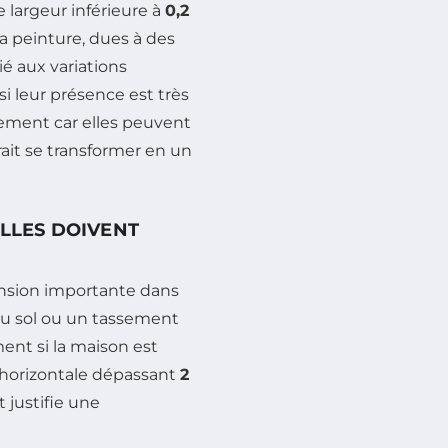
 largeur inférieure à
0,2
la peinture, dues à des
é aux variations
 leur présence est très
rement car elles peuvent
rrait se transformer en un
ELLES DOIVENT
ension importante dans
du sol ou un tassement
ent si la maison est
 horizontale dépassant
2
t justifie une