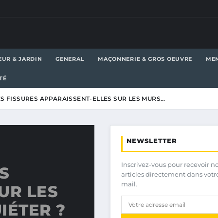
EUR & JARDIN
GENERAL
MAÇONNERIE & GROS OEUVRE
MEN
TÉ
S FISSURES APPARAISSENT-ELLES SUR LES MURS…
NEWSLETTER
Inscrivez-vous pour recevoir n
S
articles directement dans votr
mail.
UR LES
IÉTER ?