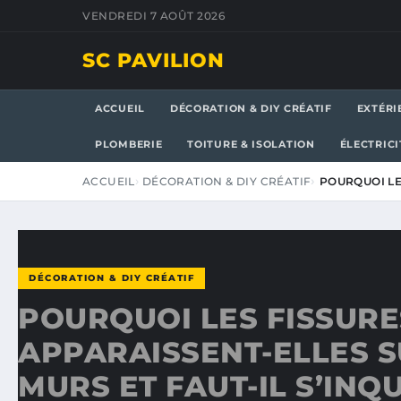
VENDREDI 7 AOÛT 2026
SC PAVILION
ACCUEIL
DÉCORATION & DIY CRÉATIF
EXTÉRI
PLOMBERIE
TOITURE & ISOLATION
ÉLECTRICI
ACCUEIL
DÉCORATION & DIY CRÉATIF
POURQUOI LE
DÉCORATION & DIY CRÉATIF
POURQUOI LES FISSURE
APPARAISSENT-ELLES S
MURS ET FAUT-IL S’INQU