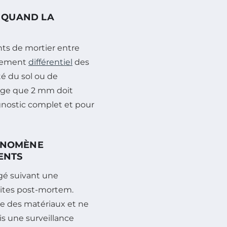
: QUAND LA
nts de mortier entre
ssement
différentiel
des
é du sol ou de
arge que 2 mm doit
gnostic complet et pour
HÉNOMÈNE
ENTS
gé suivant une
 dites post-mortem.
le des matériaux et ne
s une surveillance