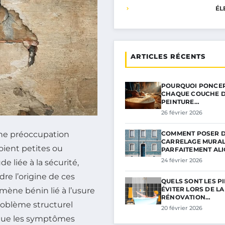
ÉL
ARTICLES RÉCENTS
POURQUOI PONCER
CHAQUE COUCHE 
PEINTURE…
26 février 2026
COMMENT POSER 
 une préoccupation
CARRELAGE MURA
oient petites ou
PARFAITEMENT AL
24 février 2026
e liée à la sécurité,
re l’origine de ces
QUELS SONT LES PI
ÉVITER LORS DE LA
mène bénin lié à l’usure
RÉNOVATION…
roblème structurel
20 février 2026
i que les symptômes