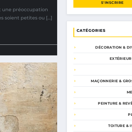
S'INSCRIRE
nt une préoccupation
 soient petites ou […]
CATÉGORIES
DÉCORATION & DI
EXTÉRIEUR
MAÇONNERIE & GRO
ME
PEINTURE & REV
P
TOITURE & 