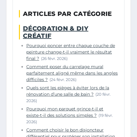
ARTICLES PAR CATÉGORIE
DÉCORATION & DIY
CRÉATIF
Pourquoi poncer entre chaque couche de
peinture change-t-il vraiment le résultat
final ?
(26 févr. 2026)
Comment poser du carrelage mural
parfaitement aligné même dans les angles
difficiles ?
(24 févr. 2026)
Quels sont les pièges à éviter lors de la
rénovation d’une salle de bain ?
(20 févr.
2026)
Pourquoi mon parquet grince-t-il et
existe-t-il des solutions simples ?
(19 févr.
2026)
Comment choisir le bon disjoncteur
différentiel pour protéger son installation