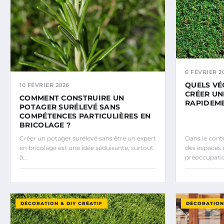
6 FÉVRIER 2
QUELS VÉ
10 FÉVRIER 2026
CRÉER UN
COMMENT CONSTRUIRE UN
RAPIDEME
POTAGER SURÉLEVÉ SANS
COMPÉTENCES PARTICULIÈRES EN
BRICOLAGE ?
Créer un potager surélevé sans être un expert
Dans le cont
en bricolage est une idée séduisante, surtout
des espaces 
à…
préoccupati
DÉCORATION & DIY CRÉATIF
DÉCORATION 