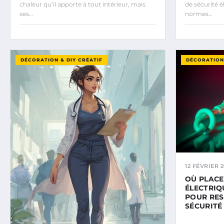
chaleur qu’il apporte à tout intérieur, mais
de sécurité é
ses…
normes…
DÉCORATION & DIY CRÉATIF
DÉCORATION 
12 FÉVRIER 
OÙ PLACE
ÉLECTRIQ
POUR RES
SÉCURITÉ