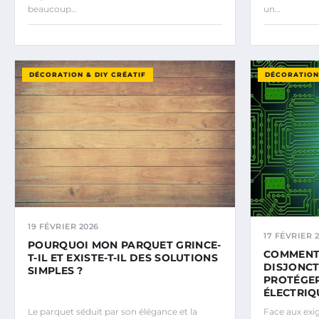
beaucoup…
un…
DÉCORATION & DIY CRÉATIF
DÉCORATION 
19 FÉVRIER 2026
17 FÉVRIER 
POURQUOI MON PARQUET GRINCE-
COMMENT 
T-IL ET EXISTE-T-IL DES SOLUTIONS
DISJONCT
SIMPLES ?
PROTÉGER
ÉLECTRIQ
Le parquet séduit par son élégance et la
Face aux exi