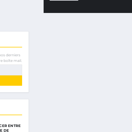
nos derniers
e boîte mail.
CER ENTRE
E DE