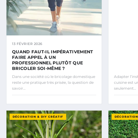
13 FÉVRIER 2026
QUAND FAUT-IL IMPÉRATIVEMENT
FAIRE APPEL À UN
PROFESSIONNEL PLUTÔT QUE
BRICOLER SOI-MÊME ?
Dans une société où le bricolage domestique
Adapter l’ins
reste une pratique très prisée, la question de
cuisine est u
savoir…
seulement…
DÉCORATION & DIY CRÉATIF
DÉCORATION 