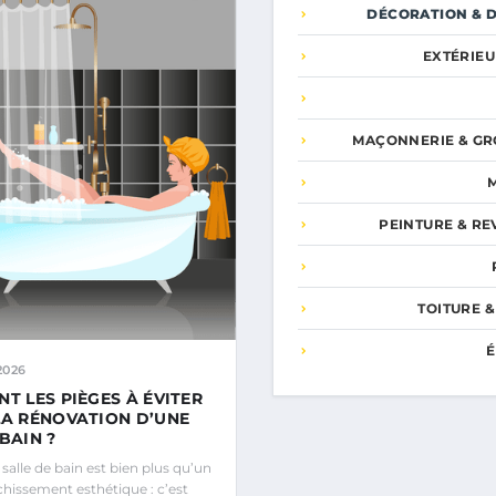
DÉCORATION & D
EXTÉRIEU
MAÇONNERIE & GR
PEINTURE & R
TOITURE &
É
2026
NT LES PIÈGES À ÉVITER
LA RÉNOVATION D’UNE
BAIN ?
alle de bain est bien plus qu’un
chissement esthétique : c’est