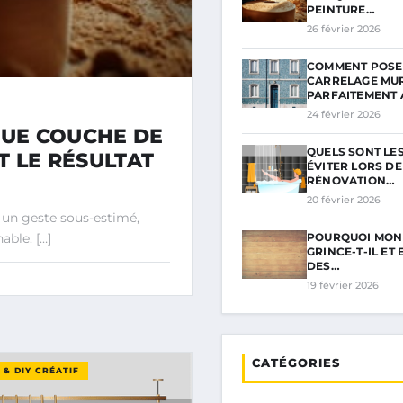
PEINTURE…
26 février 2026
COMMENT POSE
CARRELAGE MU
PARFAITEMENT 
24 février 2026
UE COUCHE DE
QUELS SONT LES
T LE RÉSULTAT
ÉVITER LORS DE
RÉNOVATION…
20 février 2026
 un geste sous-estimé,
POURQUOI MON
able. […]
GRINCE-T-IL ET 
DES…
19 février 2026
CATÉGORIES
& DIY CRÉATIF