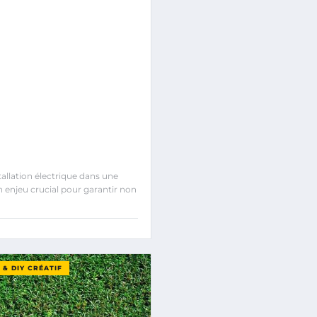
tallation électrique dans une
n enjeu crucial pour garantir non
& DIY CRÉATIF