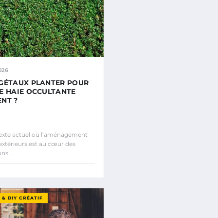
026
GÉTAUX PLANTER POUR
E HAIE OCCULTANTE
NT ?
exte actuel où l’aménagement
extérieurs est au cœur des
ons…
& DIY CRÉATIF