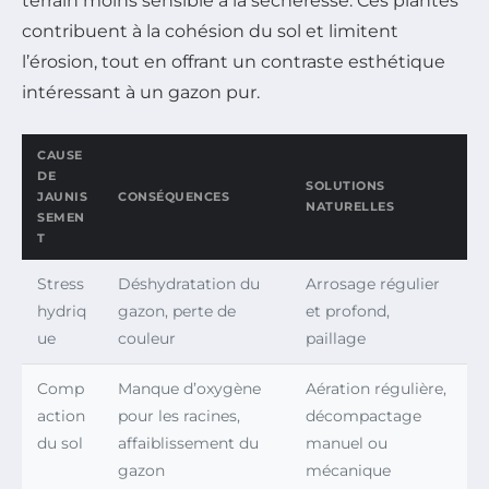
terrain moins sensible à la sécheresse. Ces plantes
contribuent à la cohésion du sol et limitent
l’érosion, tout en offrant un contraste esthétique
intéressant à un gazon pur.
CAUSE
DE
SOLUTIONS
JAUNIS
CONSÉQUENCES
NATURELLES
SEMEN
T
Stress
Déshydratation du
Arrosage régulier
hydriq
gazon, perte de
et profond,
ue
couleur
paillage
Comp
Manque d’oxygène
Aération régulière,
action
pour les racines,
décompactage
du sol
affaiblissement du
manuel ou
gazon
mécanique