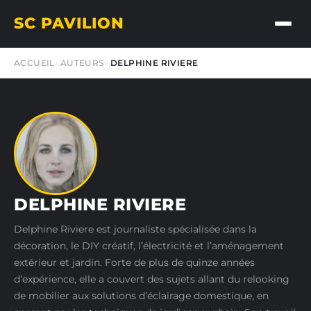
SC PAVILION
ACCUEIL
AUTEURS
DELPHINE RIVIERE
DELPHINE RIVIERE
Delphine Riviere est journaliste spécialisée dans la
décoration, le DIY créatif, l’électricité et l’aménagement
extérieur et jardin. Forte de plus de quinze années
d’expérience, elle a couvert des sujets allant du relooking
de mobilier aux solutions d’éclairage domestique, en