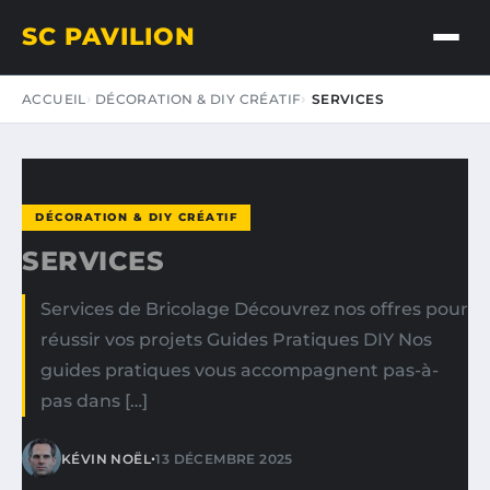
SC PAVILION
ACCUEIL
DÉCORATION & DIY CRÉATIF
SERVICES
DÉCORATION & DIY CRÉATIF
SERVICES
Services de Bricolage Découvrez nos offres pour
réussir vos projets Guides Pratiques DIY Nos
guides pratiques vous accompagnent pas-à-
pas dans […]
•
KÉVIN NOËL
13 DÉCEMBRE 2025