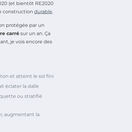
2020 (et bientôt RE2020
te construction
durable
.
non protégée par un
re carré
sur un an. Ça
ant, je vois encore des
on et atteint le sol fini
t éclater la dalle
uette ou stratifié
ur, augmentant la