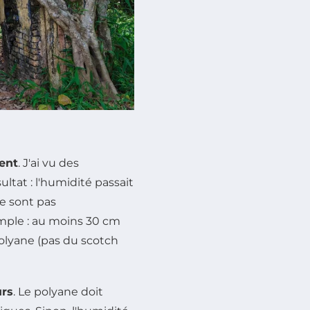
ent
. J'ai vu des
ltat : l'humidité passait
ne sont pas
imple : au moins 30 cm
olyane (pas du scotch
urs
. Le polyane doit