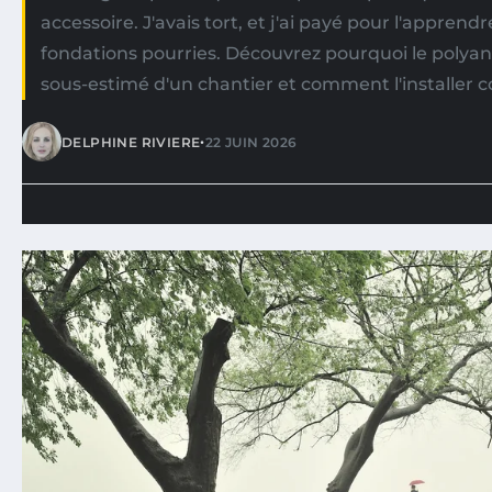
accessoire. J'avais tort, et j'ai payé pour l'apprendr
fondations pourries. Découvrez pourquoi le polyane
sous-estimé d'un chantier et comment l'installer 
•
DELPHINE RIVIERE
22 JUIN 2026