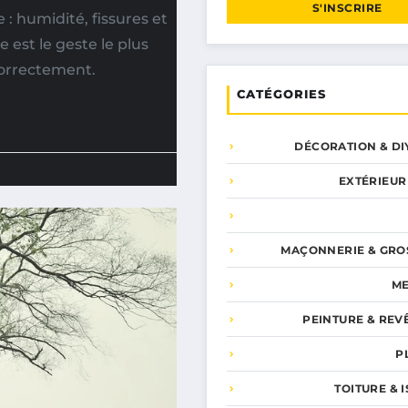
S'INSCRIRE
e : humidité, fissures et
 est le geste le plus
correctement.
CATÉGORIES
DÉCORATION & DI
EXTÉRIEUR
MAÇONNERIE & GRO
ME
PEINTURE & REV
P
TOITURE & 