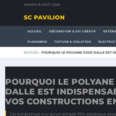
SAMEDI 8 AOÛT 2026
SC PAVILION
ACCUEIL
DÉCORATION & DIY CRÉATIF
EXTÉRI
PLOMBERIE
TOITURE & ISOLATION
ÉLECTRICI
ACCUEIL
POURQUOI LE POLYANE SOUS DALLE EST 
POURQUOI LE POLYANE
DALLE EST INDISPENSA
VOS CONSTRUCTIONS EN
J'ai longtemps cru qu'un simple film plastique sous