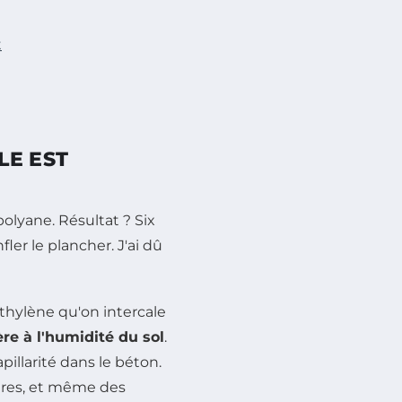
t
LE EST
polyane. Résultat ? Six
ler le plancher. J'ai dû
éthylène qu'on intercale
ère à l'humidité du sol
.
pillarité dans le béton.
sures, et même des