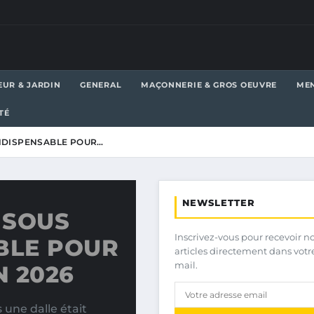
EUR & JARDIN
GENERAL
MAÇONNERIE & GROS OEUVRE
MEN
TÉ
INDISPENSABLE POUR…
NEWSLETTER
 SOUS
Inscrivez-vous pour recevoir n
BLE POUR
articles directement dans votr
mail.
 2026
 une dalle était