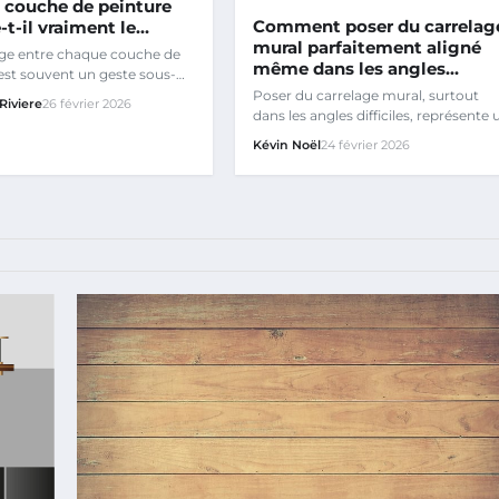
 couche de peinture
Comment poser du carrelag
t-il vraiment le…
mural parfaitement aligné
ge entre chaque couche de
même dans les angles…
est souvent un geste sous-
ourtant essentiel…
Poser du carrelage mural, surtout
Riviere
26 février 2026
dans les angles difficiles, représente 
défi que beaucoup…
Kévin Noël
24 février 2026