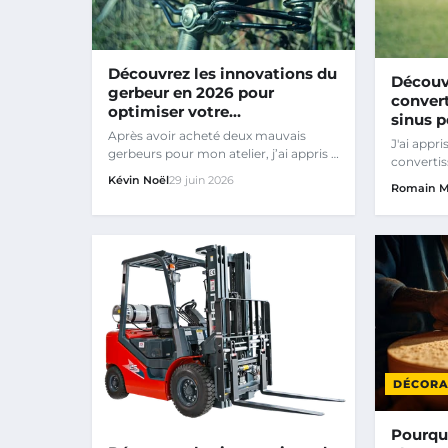
Découvrez les innovations du
Découvr
gerbeur en 2026 pour
convert
optimiser votre…
sinus 
Après avoir acheté deux mauvais
J'ai appr
gerbeurs pour mon atelier, j’ai appris à
convertis
mes dépens ce qui compte…
modifiée
Kévin Noël
29 juin 2026
Romain M
en…
DÉCORA
Pourqu