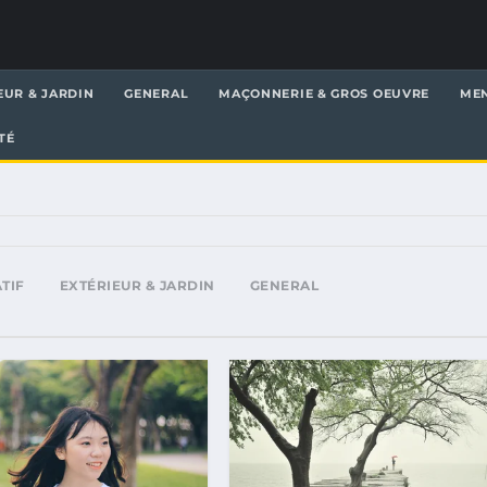
EUR & JARDIN
GENERAL
MAÇONNERIE & GROS OEUVRE
MEN
TÉ
TIF
EXTÉRIEUR & JARDIN
GENERAL