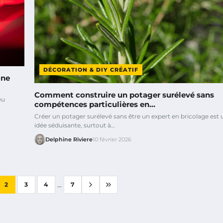
DÉCORATION & DIY CRÉATIF
ine
Comment construire un potager surélevé sans
eu
compétences particulières en…
Créer un potager surélevé sans être un expert en bricolage est 
idée séduisante, surtout à…
Delphine Riviere
10 février 2026
...
2
3
4
7