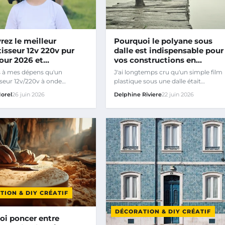
ez le meilleur
Pourquoi le polyane sous
isseur 12v 220v pur
dalle est indispensable pour
pour 2026 et…
vos constructions en…
is à mes dépens qu'un
J'ai longtemps cru qu'un simple film
seur 12v/220v à onde
plastique sous une dalle était
 peut détruire une pompe
accessoire.
orel
26 juin 2026
Delphine Riviere
22 juin 2026
TION & DIY CRÉATIF
DÉCORATION & DIY CRÉATIF
oi poncer entre