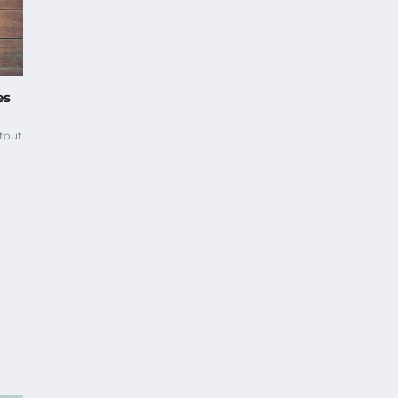
es
 tout