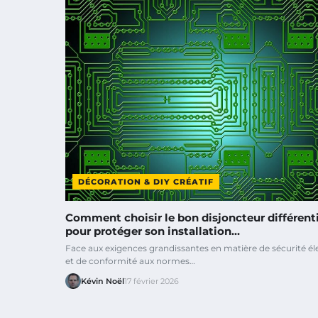
DÉCORATION & DIY CRÉATIF
Comment choisir le bon disjoncteur différent
pour protéger son installation…
Face aux exigences grandissantes en matière de sécurité él
et de conformité aux normes…
Kévin Noël
17 février 2026