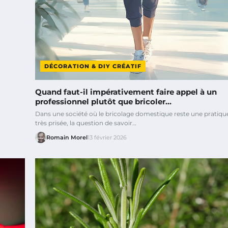
DÉCORATION & DIY CRÉATIF
Quand faut-il impérativement faire appel à un
professionnel plutôt que bricoler…
Dans une société où le bricolage domestique reste une pratiqu
très prisée, la question de savoir…
Romain Morel
13 février 2026