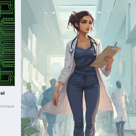
iel
ectrique