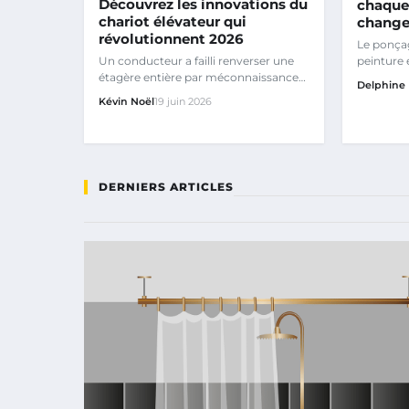
Découvrez les innovations du
chaque
chariot élévateur qui
change-
révolutionnent 2026
Le ponça
peinture 
Un conducteur a failli renverser une
estimé, p
étagère entière par méconnaissance
Delphine 
de son chariot.
Kévin Noël
19 juin 2026
DERNIERS ARTICLES