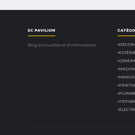
SC PAVILION
CATÉGO
DÉCORA
Blog d'actualités et d'informations
EXTÉRI
GENER
MAÇONN
MENUIS
PEINTU
PLOMBE
TOITURE
ÉLECTR